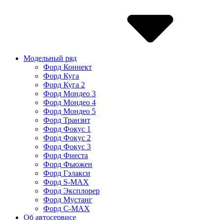
Модельный ряд
Форд Коннект
Форд Куга
Форд Куга 2
Форд Мондео 3
Форд Мондео 4
Форд Мондео 5
Форд Транзит
Форд Фокус 1
Форд Фокус 2
Форд Фокус 3
Форд Фиеста
Форд Фьюжен
Форд Гэлакси
Форд S-MAX
Форд Эксплорер
Форд Мустанг
Форд C-MAX
Об автосервисе