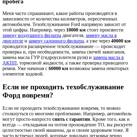
пробега
Меня часто спрашивают, какие работы производятся в
зависимости от количества километров, пересеченных
автомобилем. Техобслуживание Ford напрямую зависит от
этой цифры. Например, через
10000 км
стоит произвести
замену воздушного фильтра
двигателя,
замену масла в
двигателе
и
замену салонного фильтра
, а уже через
40000 км
проводится расширенное техобслуживание — происходит
проверка и, при необходимости, замена свечей зажигания,
замена масла ГУР (гидроусилителя руля) и
замена масла в
АКПП
, тормозной жидкости, а также проверка приводного
ремня. Уже начиная с
60000 км
возможна замена некоторых
элементов ходовой.
Если не проходить техобслуживание
Форд вовремя?
Если не проходить техобслуживание вовремя, то можно
столкнуться со многими проблемами. Например, автомобиль
могут просто-напросто
снять с гарантии
. Кроме того, как и
всегда — откладывая на потом прохождение ТО, вы рискуете
целостностью своей машины, да и своим здоровьем тоже. Я
часто встречал людей, которые довольно легкомысленно